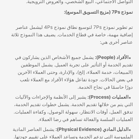
التواصل الاجتماعي، البيع الشخصي، والعروض الترويجية.
نموذج 7Ps (مزيج التسويق الموسع):
تم تطوير نموذج 7Ps لتوسيع نطاق نموذج 4Ps ليشمل عناصر
إضافية مهمة، خاصة في قطاع الخدمات. يضيف هذا النموذج ثلاثة
عناصر أخرى هي:
الأفراد (People):
يشمل جميع الأشخاص الذين يشاركون في
تقديم الخدمة أو التأثير على تجربة العميل. يشمل الموظفين
(المبيعات، خدمة العملاء، إلخ)، والإدارة، وحتى العملاء الآخرين
في بعض الحالات. جودة تفاعل هؤلاء الأفراد مع العملاء تلعب
دورًا حاسمًا في نجاح الخدمة.
العمليات (Process):
يشير إلى الأنظمة والإجراءات والآليات
التي يتم من خلالها تقديم الخدمة. يشمل خطوات تقديم الخدمة،
تدفق العمل، أوقات الانتظار، سهولة الوصول، وكفاءة العمليات.
العمليات السلسة والفعالة تساهم في رضا العملاء.
الدليل المادي (Physical Evidence):
يشمل العناصر المادية
الملموسة التي تدعم الخدمة وتساعد العملاء على تقييم جودتها.