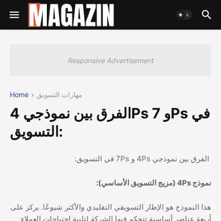
Responsive Advertisement
مهارات التسويق
Home
الفرق بين نموذجي 4Ps و 7Ps في
التسويق:
الفرق بين نموذجي 4Ps و 7Ps في التسويق:
نموذج 4Ps (مزيج التسويق الأساسي):
هذا النموذج هو الإطار التسويقي التقليدي والأكثر شيوعًا. يركز على
أربعة عناصر أساسية تتحكم فيها الشركة لتلبية احتياجات العملاء