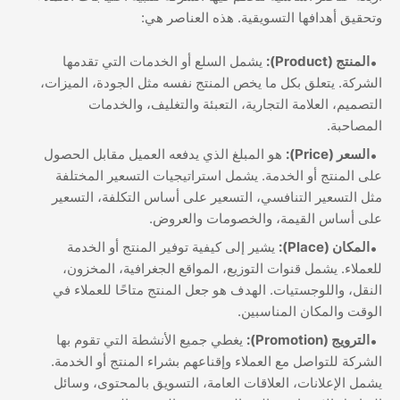
وتحقيق أهدافها التسويقية. هذه العناصر هي:
المنتج (Product):
يشمل السلع أو الخدمات التي تقدمها
الشركة. يتعلق بكل ما يخص المنتج نفسه مثل الجودة، الميزات،
التصميم، العلامة التجارية، التعبئة والتغليف، والخدمات
المصاحبة.
السعر (Price):
هو المبلغ الذي يدفعه العميل مقابل الحصول
على المنتج أو الخدمة. يشمل استراتيجيات التسعير المختلفة
مثل التسعير التنافسي، التسعير على أساس التكلفة، التسعير
على أساس القيمة، والخصومات والعروض.
المكان (Place):
يشير إلى كيفية توفير المنتج أو الخدمة
للعملاء. يشمل قنوات التوزيع، المواقع الجغرافية، المخزون،
النقل، واللوجستيات. الهدف هو جعل المنتج متاحًا للعملاء في
الوقت والمكان المناسبين.
الترويج (Promotion):
يغطي جميع الأنشطة التي تقوم بها
الشركة للتواصل مع العملاء وإقناعهم بشراء المنتج أو الخدمة.
يشمل الإعلانات، العلاقات العامة، التسويق بالمحتوى، وسائل