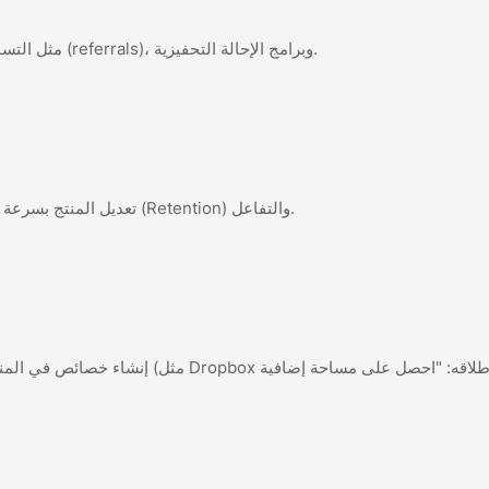
مثل التسويق بالمحتوى، التسويق عبر البريد الإلكتروني، الإحالات (referrals)، وبرامج الإحالة التحفيزية.
تعديل المنتج بسرعة استجابة لردود فعل المستخدمين لزيادة معدل الاحتفاظ (Retention) والتفاعل.
إنشاء خصائص في المنتج تشجّع المستخ