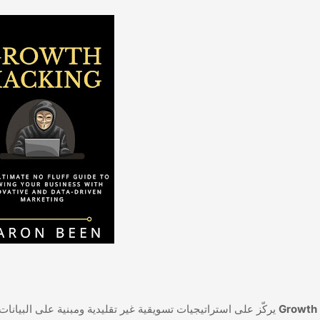
Growth
يركّز على استراتيجيات تسويقية غير تقليدية ومبنية على البيانات والتجريب المستمر لتحقيق نمو سريع وفعّال. "تهكير النمو" أو