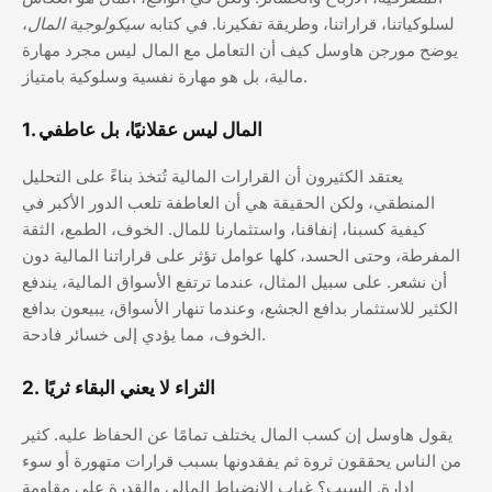
لسلوكياتنا، قراراتنا، وطريقة تفكيرنا. في كتابه
سيكولوجية المال
،
يوضح مورجن هاوسل كيف أن التعامل مع المال ليس مجرد مهارة
مالية، بل هو مهارة نفسية وسلوكية بامتياز.
1. المال ليس عقلانيًا، بل عاطفي
يعتقد الكثيرون أن القرارات المالية تُتخذ بناءً على التحليل
المنطقي، ولكن الحقيقة هي أن العاطفة تلعب الدور الأكبر في
كيفية كسبنا، إنفاقنا، واستثمارنا للمال. الخوف، الطمع، الثقة
المفرطة، وحتى الحسد، كلها عوامل تؤثر على قراراتنا المالية دون
أن نشعر. على سبيل المثال، عندما ترتفع الأسواق المالية، يندفع
الكثير للاستثمار بدافع الجشع، وعندما تنهار الأسواق، يبيعون بدافع
الخوف، مما يؤدي إلى خسائر فادحة.
2. الثراء لا يعني البقاء ثريًا
يقول هاوسل إن كسب المال يختلف تمامًا عن الحفاظ عليه. كثير
من الناس يحققون ثروة ثم يفقدونها بسبب قرارات متهورة أو سوء
إدارة. السبب؟ غياب الانضباط المالي والقدرة على مقاومة