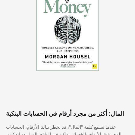
المال: أكثر من مجرد أرقام في الحسابات البنكية
عندما نسمع كلمة "المال"، قد يخطر ببالنا الأرقام، الحسابات
المصرفية، الأرباح والخسائر. ولكن في الواقع، المال هو انعكاس